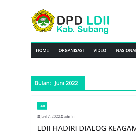
Skip
to
content
HOME
ORGANISASI
VIDEO
NASIONA
Bulan:
Juni 2022
LDII
Juni 7, 2022
admin
LDII HADIRI DIALOG KEAG