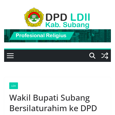
Skip
to
content
LDII
Wakil Bupati Subang
Bersilaturahim ke DPD