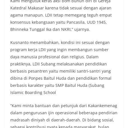
Kami mengutuk keras aksi bom bunuh diri di Gereja
Katedral Makasar karena tidak sesuai dengan ajaran
agama manapun. LDII tetap memegang teguh empat
konsensus kebangsaan yaitu Pancasila, UUD 1945,
Bhinneka Tunggal Ika dan NKRI,” ujarnya.
Kusnanto menambahkan, kondisi ini sesuai dengan
program kerja LDII yang ingin membangun sumber
daya manusia profesional dan religius. Dalam
praktiknya, LDII Subang melaksanakan pendidikan
berbasis pesantren yaitu memiliki santri-santri yang
dibina di Ponpes Baitul Huda dan pendidikan formal
berbasis karakter yaitu SMP Baitul Huda (Subang
Islamic Boarding School
“Kami minta bantuan dan petunjuk dari Kakankemenag
dalam pengurusan ijin operasional beberapa pendirian
madrasah diniyah di daerah-daerah. Di bidang sosial,
sebagai kontribusi nyata kepada masyarakat, bulan