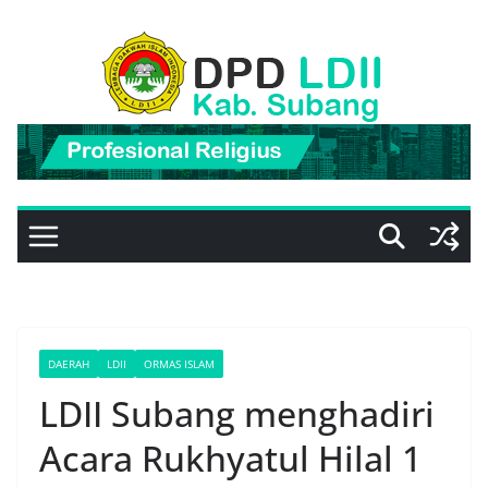
Skip
to
content
DAERAH
LDII
ORMAS ISLAM
LDII Subang menghadiri
Acara Rukhyatul Hilal 1